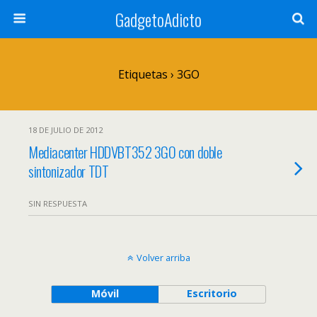
GadgetoAdicto
Etiquetas › 3GO
18 DE JULIO DE 2012
Mediacenter HDDVBT352 3GO con doble
sintonizador TDT
SIN RESPUESTA
Volver arriba
Móvil
Escritorio