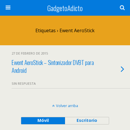
GadgetoAdicto
Etiquetas › Ewent AeroStick
27 DE FEBRERO DE 2015
Ewent AeroStick – Sintonizador DVBT para
Android
SIN RESPUESTA
Volver arriba
Móvil
Escritorio