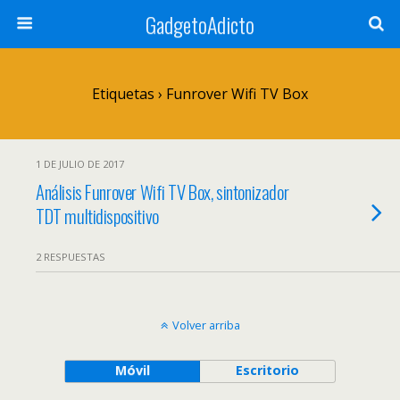
GadgetoAdicto
Etiquetas › Funrover Wifi TV Box
1 DE JULIO DE 2017
Análisis Funrover Wifi TV Box, sintonizador
TDT multidispositivo
2 RESPUESTAS
Volver arriba
Móvil
Escritorio