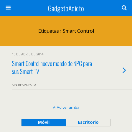
GadgetoAdicto
Etiquetas › Smart Control
15 DE ABRIL DE 2014
Smart Control nuevo mando de NPG para
sus Smart TV
SIN RESPUESTA
Volver arriba
Móvil
Escritorio