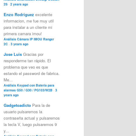
2S
·
2 years ago
Enzo Rodriguez
excelente
informacion, me fue muy util
para instalar a un cliente mi
primera camara imou!
Análisis Cámara IP IMOU Ranger
2C
·
3 years ago
Jose Luis
Gracias por
responderme tan rápido. El
problema que veo es que
estando el password de fabrica.
Me...
Análisis Keypad con Bateria para
alarmas G50 / G30 / PG103/W2B
·
3
years ago
Gadgetoadicto
Para la de
usuario pulsaremos la
contraseña actual y pulsaremos
la tecla V, luego pulsaremos 9
y...