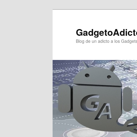
Ir
Ir
al
al
contenido
contenido
GadgetoAdict
principal
secundario
Blog de un adicto a los Gadget