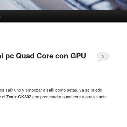
a
ni pc Quad Core con GPU
0
es salir uno y empezar a salir como setas, ya se puede
e el
Zealz GK802
con procesador quad core y gpu vivante