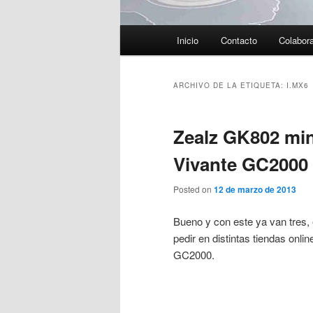
Menú
Inicio
Contacto
Colabor
principal
ARCHIVO DE LA ETIQUETA:
I.MX6
Zealz GK802 mi
Vivante GC2000
Posted on
12 de marzo de 2013
Bueno y con este ya van tres, 
pedir en distintas tiendas onlin
GC2000.