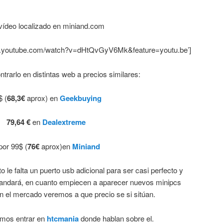
vídeo localizado en miniand.com
ww.youtube.com/watch?v=dHtQvGyV6Mk&feature=youtu.be’]
rarlo en distintas web a precios similares:
$ (
68,3€
aprox) en
Geekbuying
79,64 €
en
Dealextreme
por 99$ (
76€
aprox)en
Miniand
 le falta un puerto usb adicional para ser casi perfecto y
 andará, en cuanto empiecen a aparecer nuevos minipcs
 el mercado veremos a que precio se si sitúan.
emos entrar en
htcmania
donde hablan sobre el.