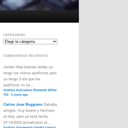
CATEGORÍAS
Categorías
COMENTARIOS RECIENTES
Jordan
Hola buenas tardes yo
tengo los mismo audífonos pero
ya tengo 3 día que los
audífonos no se...
Análisis Auriculares Bluetooth Willful
T02
·
2 years ago
Carlos Jose Boggiano
Saludos
amigos, muy bueno y hermoso
el reloj, pero ya está fecha,
07/10/2023 actualizaron el...
Análisis Smartwatch Umidigi Uwatch