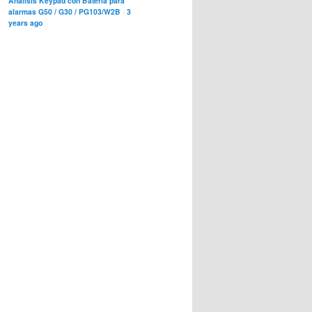
Análisis Keypad con Bateria para
alarmas G50 / G30 / PG103/W2B
·
3
years ago