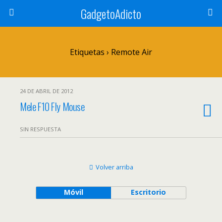
GadgetoAdicto
Etiquetas › Remote Air
24 DE ABRIL DE 2012
Mele F10 Fly Mouse
SIN RESPUESTA
Volver arriba
Móvil
Escritorio