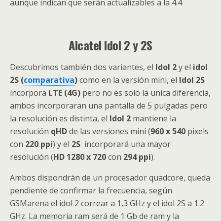
aunque indican que serán actualizables a la 4.4
Alcatel Idol 2 y 2S
Descubrimos también dos variantes, el
Idol 2
y el
idol
2S (
comparativa
)
como en la versión mini, el
Idol 2S
incorpora
LTE (4G)
pero no es solo la unica diferencia,
ambos incorporaran una pantalla de 5 pulgadas pero
la resolución es distinta, el
Idol 2
mantiene la
resolución
qHD
de las versiones mini (
960 x 540
pixels
con
220 ppi
) y el
2S
incorporará una mayor
resolución (
HD 1280 x 720
con
294 ppi
).
Ambos dispondrán de un procesador quadcore, queda
pendiente de confirmar la frecuencia, según
GSMarena el idol 2 correar a 1,3 GHz y el idol 2S a 1.2
GHz. La memoria ram será de 1 Gb de ram y la