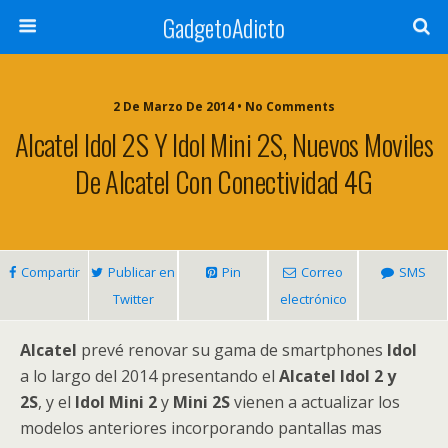
GadgetoAdicto
2 De Marzo De 2014 •
No Comments
Alcatel Idol 2S Y Idol Mini 2S, Nuevos Moviles
De Alcatel Con Conectividad 4G
Compartir
Publicar en
Pin
Correo
SMS
Twitter
electrónico
Alcatel
prevé renovar su gama de smartphones
Idol
a lo largo del 2014 presentando el
Alcatel Idol 2 y
2S
, y el
Idol Mini 2
y
Mini 2S
vienen a actualizar los
modelos anteriores incorporando pantallas mas