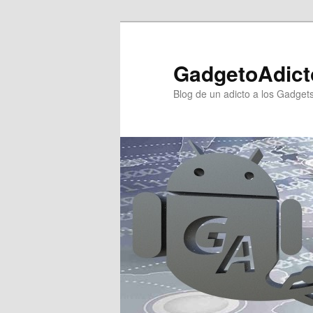
Ir
Ir
al
al
contenido
contenido
GadgetoAdict
principal
secundario
Blog de un adicto a los Gadget