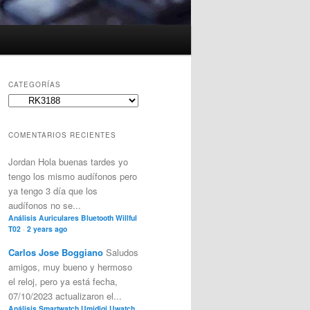
CATEGORÍAS
Categorías
COMENTARIOS RECIENTES
Jordan
Hola buenas tardes yo
tengo los mismo audífonos pero
ya tengo 3 día que los
audífonos no se...
Análisis Auriculares Bluetooth Willful
T02
·
2 years ago
Carlos Jose Boggiano
Saludos
amigos, muy bueno y hermoso
el reloj, pero ya está fecha,
07/10/2023 actualizaron el...
Análisis Smartwatch Umidigi Uwatch