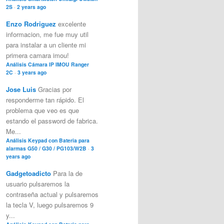
2S
·
2 years ago
Enzo Rodriguez
excelente
informacion, me fue muy util
para instalar a un cliente mi
primera camara imou!
Análisis Cámara IP IMOU Ranger
2C
·
3 years ago
Jose Luis
Gracias por
responderme tan rápido. El
problema que veo es que
estando el password de fabrica.
Me...
Análisis Keypad con Bateria para
alarmas G50 / G30 / PG103/W2B
·
3
years ago
Gadgetoadicto
Para la de
usuario pulsaremos la
contraseña actual y pulsaremos
la tecla V, luego pulsaremos 9
y...