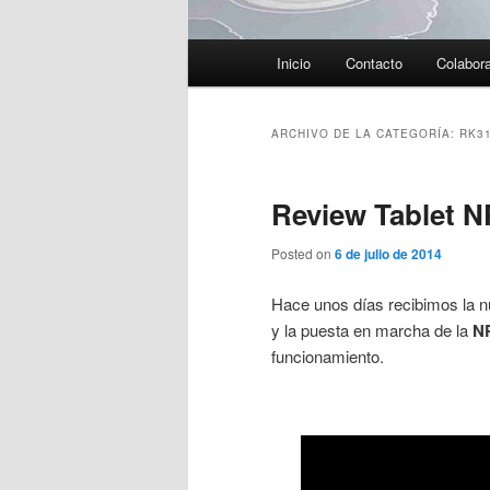
Menú
Inicio
Contacto
Colabor
principal
ARCHIVO DE LA CATEGORÍA:
RK3
Review Tablet 
Posted on
6 de julio de 2014
Hace unos días recibimos la n
y la puesta en marcha de la
N
funcionamiento.