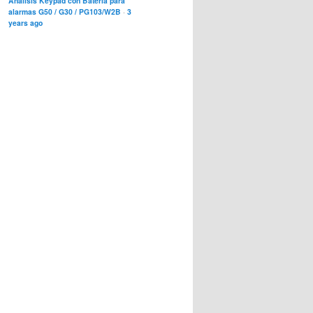
Análisis Keypad con Bateria para
alarmas G50 / G30 / PG103/W2B
·
3
years ago