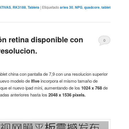
ATIVAS
,
RK3188
,
Tablets
|
Etiquetado
aries 30
,
NPG
,
quadcore
,
tablet
ión retina disponible con
0
resolucion.
blet china con pantalla de 7,9 con una resolucion superior
 nuevo modelo de
Ifive
incorpora el mismo tamaño de
 que el nuevo ipad mini, aumentando de los
1024 x 768
de
radas anteriores hasta los
2048 x 1536 pixels.