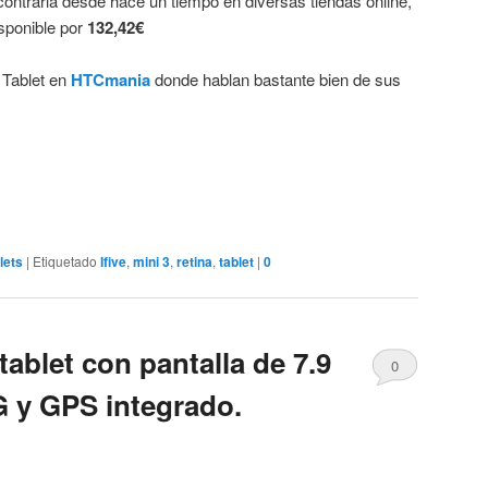
ntrarla desde hace un tiempo en diversas tiendas online,
sponible por
132,42€
 Tablet en
HTCmania
donde hablan bastante bien de sus
lets
|
Etiquetado
Ifive
,
mini 3
,
retina
,
tablet
|
0
ablet con pantalla de 7.9
0
 y GPS integrado.