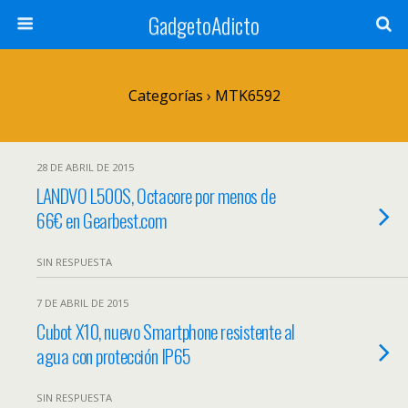
GadgetoAdicto
Categorías ›
MTK6592
28 DE ABRIL DE 2015
LANDVO L500S, Octacore por menos de
66€ en Gearbest.com
SIN RESPUESTA
7 DE ABRIL DE 2015
Cubot X10, nuevo Smartphone resistente al
agua con protección IP65
SIN RESPUESTA