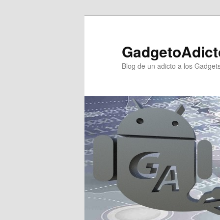
Ir
al
contenido
GadgetoAdict
principal
Blog de un adicto a los Gadget