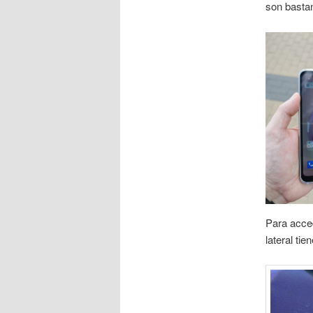
son bastan
Para acced
lateral ti