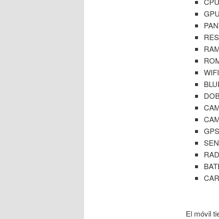
CPU
GPU
PANT
RES
RAM
ROM
WIFI
BLU
DOB
CAM
CAM
GP
SEN
RAD
BAT
CAR
El móvil t