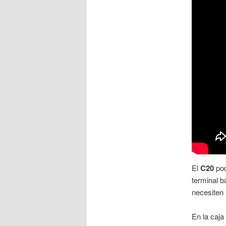
El
C20
po
terminal b
necesiten 
En la caja