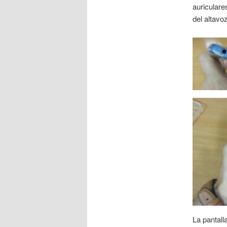
auriculare
del altavo
La pantall