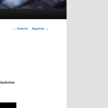
Navegación
←
Anterior
Siguiente
→
de
entradas
lackview
y