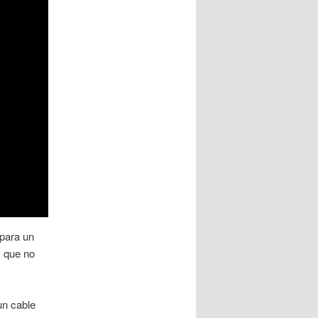
 para un
s que no
un cable