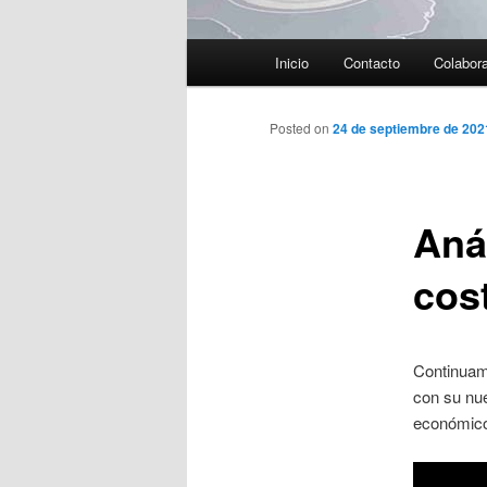
Menú
Inicio
Contacto
Colabor
principal
Posted on
24 de septiembre de 202
Aná
cos
Continuam
con su n
económic