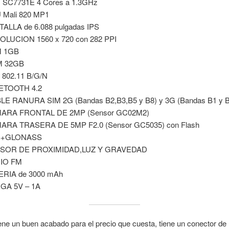
 SC7731E 4 Cores a 1.3GHz
 Mali 820 MP1
ALLA de 6.088 pulgadas IPS
OLUCION 1560 x 720 con 282 PPI
 1GB
 32GB
 802.11 B/G/N
ETOOTH 4.2
LE RANURA SIM 2G (Bandas B2,B3,B5 y B8) y 3G (Bandas B1 y B
ARA FRONTAL DE 2MP (Sensor GC02M2)
ARA TRASERA DE 5MP F2.0 (Sensor GC5035) con Flash
S+GLONASS
SOR DE PROXIMIDAD,LUZ Y GRAVEDAD
IO FM
ERIA de 3000 mAh
GA 5V – 1A
iene un buen acabado para el precio que cuesta, tiene un conector de