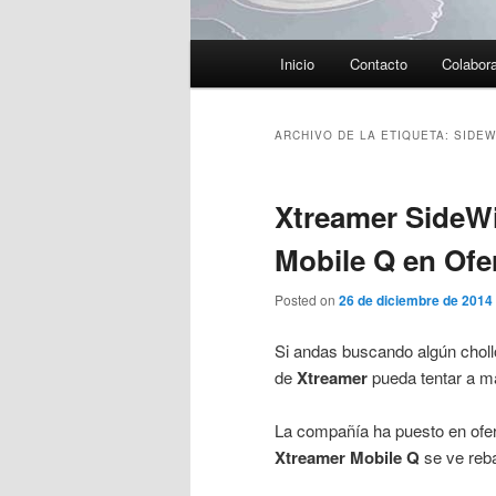
Menú
Inicio
Contacto
Colabor
principal
ARCHIVO DE LA ETIQUETA:
SIDEW
Xtreamer SideWi
Mobile Q en Ofe
Posted on
26 de diciembre de 2014
Si andas buscando algún chollo
de
Xtreamer
pueda tentar a m
La compañía ha puesto en ofe
Xtreamer Mobile Q
se ve reb