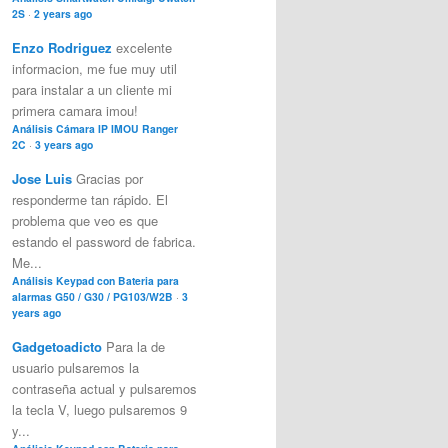
2S
·
2 years ago
Enzo Rodriguez
excelente
informacion, me fue muy util
para instalar a un cliente mi
primera camara imou!
Análisis Cámara IP IMOU Ranger
2C
·
3 years ago
Jose Luis
Gracias por
responderme tan rápido. El
problema que veo es que
estando el password de fabrica.
Me...
Análisis Keypad con Bateria para
alarmas G50 / G30 / PG103/W2B
·
3
years ago
Gadgetoadicto
Para la de
usuario pulsaremos la
contraseña actual y pulsaremos
la tecla V, luego pulsaremos 9
y...