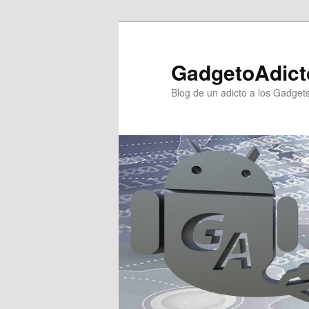
Ir
Ir
al
al
contenido
contenido
GadgetoAdict
principal
secundario
Blog de un adicto a los Gadget