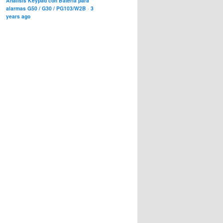
Análisis Keypad con Bateria para
alarmas G50 / G30 / PG103/W2B
·
3
years ago