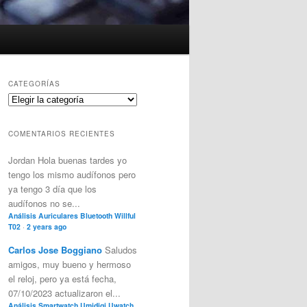
CATEGORÍAS
Categorías
COMENTARIOS RECIENTES
Jordan
Hola buenas tardes yo
tengo los mismo audífonos pero
ya tengo 3 día que los
audífonos no se...
Análisis Auriculares Bluetooth Willful
T02
·
2 years ago
Carlos Jose Boggiano
Saludos
amigos, muy bueno y hermoso
el reloj, pero ya está fecha,
07/10/2023 actualizaron el...
Análisis Smartwatch Umidigi Uwatch