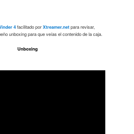
Comentarios
inder 4
facilitado por
Xtreamer.net
para revisar,
eño unboxing para que veías el contenido de la caja.
Unboxing