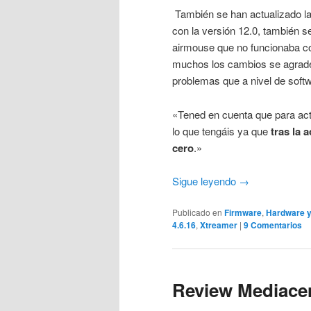
También se han actualizado l
con la versión 12.0, también s
airmouse que no funcionaba co
muchos los cambios se agradec
problemas que a nivel de softw
«Tened en cuenta que para act
lo que tengáis ya que
tras la 
cero
.»
Sigue leyendo
→
Publicado en
Firmware
,
Hardware y
4.6.16
,
Xtreamer
|
9 Comentarios
Review Mediace