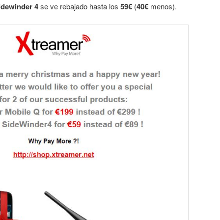
idewinder 4
se ve rebajado hasta los
59€
(
40€
menos).