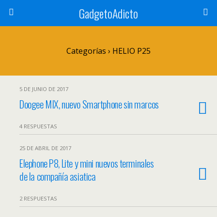
GadgetoAdicto
Categorías ›
HELIO P25
5 DE JUNIO DE 2017
Doogee MIX, nuevo Smartphone sin marcos
4 RESPUESTAS
25 DE ABRIL DE 2017
Elephone P8, Lite y mini nuevos terminales
de la compañía asiatica
2 RESPUESTAS